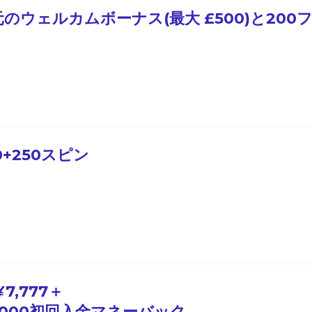
元のウェルカムボーナス(最大 £500)と200
0+250スピン
7,777＋
,000初回入金マネーバック