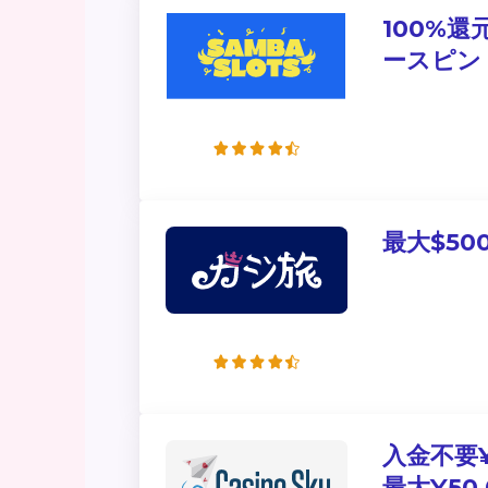
100%還
ースピン
最大$50
入金不要¥
最大¥50